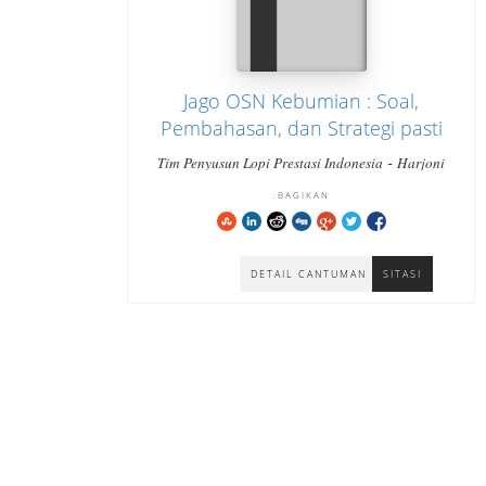
Jago OSN Kebumian : Soal,
Pembahasan, dan Strategi pasti
bisa cara cepat paham dan
-
Tim Penyusun Lopi Prestasi Indonesia
Harjoni
-
menjawab tepat Jenjang SMA
Hutabarat
Hutabarat Harjoni
BAGIKAN:
Sederajat
DETAIL CANTUMAN
SITASI