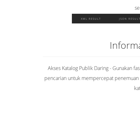
se
XML RESULT
JSON RESUL
Inform
Akses Katalog Publik Daring - Gunakan fasi
pencarian untuk mempercepat penemuan 
ka