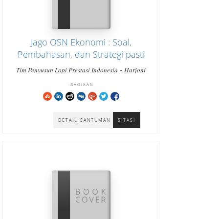
Jago OSN Ekonomi : Soal,
Pembahasan, dan Strategi pasti
bisa cara cepat paham dan
-
Tim Penyusun Lopi Prestasi Indonesia
Harjoni
-
menjawab tepat Jenjang SMA
Hutabarat
Hutabarat Harjoni
BAGIKAN:
Sederajat
DETAIL CANTUMAN
SITASI