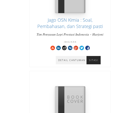
Jago OSN Kimia : Soal,
Pembahasan, dan Strategi pasti
bisa cara cepat paham dan
-
Tim Penyusun Lopi Prestasi Indonesia
Harjoni
-
menjawab tepat Jenjang SMA
Hutabarat
Hutabarat Harjoni
BAGIKAN:
Sederajat
DETAIL CANTUMAN
SITASI