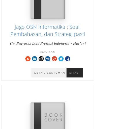
Jago OSN Informatika : Soal,
Pembahasan, dan Strategi pasti
bisa cara cepat paham dan
-
Tim Penyusun Lopi Prestasi Indonesia
Harjoni
-
menjawab tepat Jenjang SMA
Hutabarat
Hutabarat Harjoni
BAGIKAN:
Sederajat
DETAIL CANTUMAN
SITASI