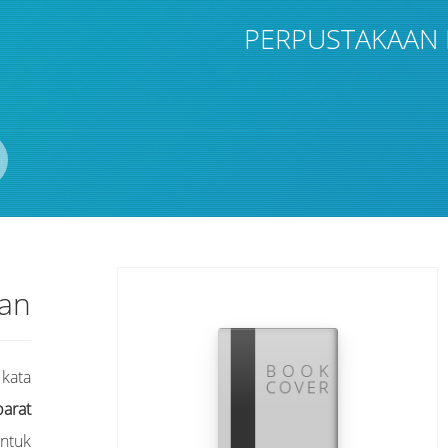
PERPUSTAKAAN 
ian
 kata
arat"
untuk