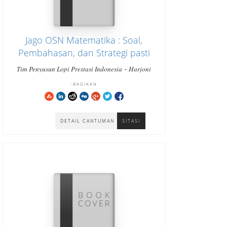
Jago OSN Matematika : Soal,
Pembahasan, dan Strategi pasti
bisa cara cepat paham dan
-
Tim Penyusun Lopi Prestasi Indonesia
Harjoni
-
menjawab tepat Jenjang SMA
Hutabarat
Hutabarat Harjoni
BAGIKAN:
Sederajat
DETAIL CANTUMAN
SITASI