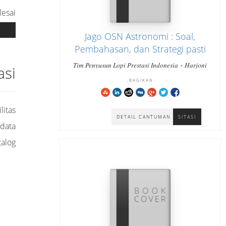
lesai
T
Jago OSN Astronomi : Soal,
Pembahasan, dan Strategi pasti
bisa cara cepat paham dan
-
Tim Penyusun Lopi Prestasi Indonesia
Harjoni
asi
-
menjawab tepat Jenjang SMA
Hutabarat
Hutabarat Harjoni
BAGIKAN:
Sederajat
litas
DETAIL CANTUMAN
SITASI
data
talog