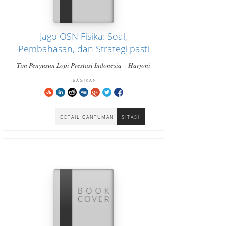
Jago OSN Fisika: Soal,
Pembahasan, dan Strategi pasti
bisa cara cepat paham dan
-
Tim Penyusun Lopi Prestasi Indonesia
Harjoni
-
menjawab tepat Jenjang SMA
Hutabarat
Hutabarat Harjoni
BAGIKAN:
Sederajat
DETAIL CANTUMAN
SITASI