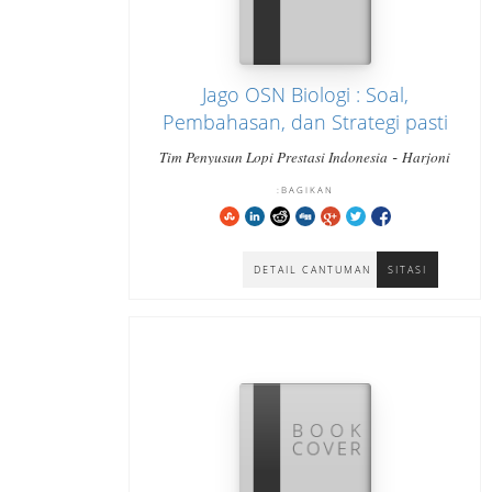
Jago OSN Biologi : Soal,
Pembahasan, dan Strategi pasti
bisa cara cepat paham dan
-
Tim Penyusun Lopi Prestasi Indonesia
Harjoni
-
menjawab tepat Jenjang SMA
Hutabarat
Hutabarat Harjoni
BAGIKAN:
Sederajat
DETAIL CANTUMAN
SITASI