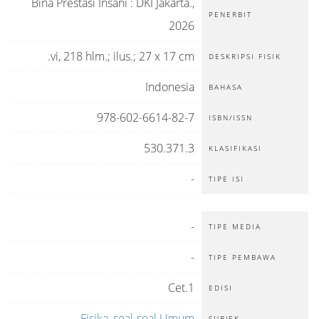
Bina Prestasi Insani
:
DKI Jakarta
.,
PENERBIT
2026
vi, 218 hlm.; ilus.; 27 x 17 cm.
DESKRIPSI FISIK
Indonesia
BAHASA
978-602-6614-82-7
ISBN/ISSN
530.371.3
KLASIFIKASI
-
TIPE ISI
-
TIPE MEDIA
-
TIPE PEMBAWA
Cet.1
EDISI
Fisika, soal-soal Umum
SUBJEK