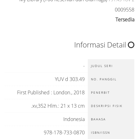
0009558
Tersedia
Informasi Detail
-
JUDUL SERI
303.49 YUV d
NO. PANGGIL
First Published
:
London
.,
2018
PENERBIT
xv,352 Hlm.: 21 x 13 cm.
DESKRIPSI FISIK
Indonesia
BAHASA
978-178-733-0870
ISBN/ISSN